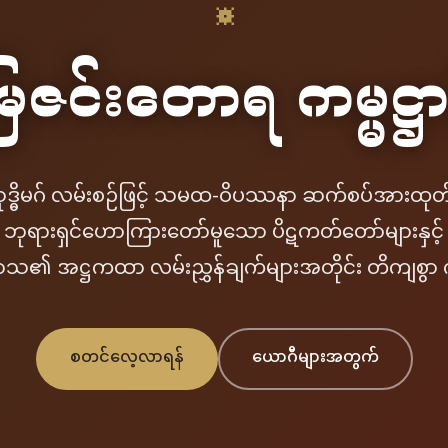
☸
ေဇင်းတောရ ကမ္မဋ္ဌာ
ုဒ္ဓိမဂ် လမ်းစဉ်ဖြင့် သမထ-ဝိပဿနာ ဆက်စပ်အားထုတ်
ဘုရားရှင်ဟောကြားတော်မူသော ပိဋကတ်တော်များနှင့်
ောသ၏ အဋ္ဌကထာ လမ်းညွှန်ချက်များအတိုင်း တိကျစွာ ကျင
စတင်လေ့လာရန်
ယောဂီများအတွက်