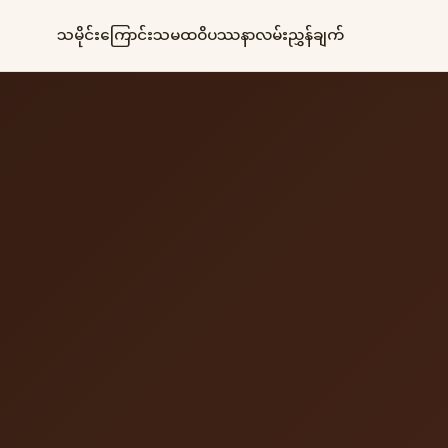
သမိုင်းကြောင်း
သမထ
ဝိပဿနာ
လမ်းညွှန်ချက်