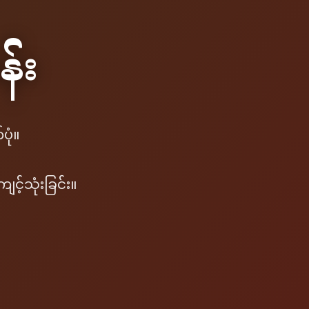
န်း
ပုံ။
့်သုံးခြင်း။