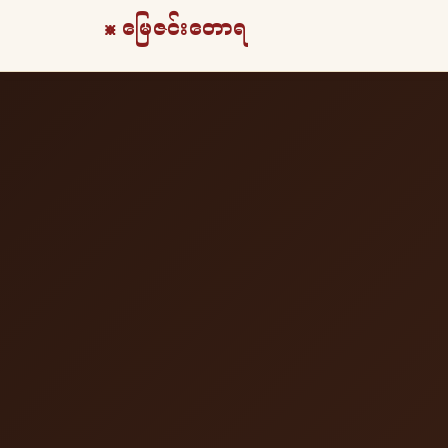
☸ မြေဇင်းတောရ