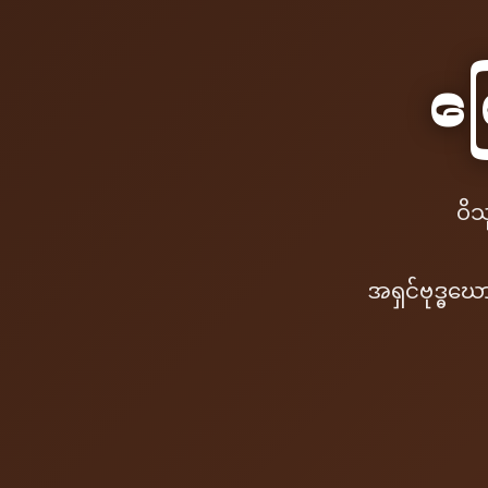
မြ
ဝိသ
အရှင်ဗုဒ္ဓဃ