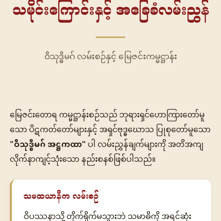
သမိုင်းကြောင်းနှင့် အခြေခံလမ်းညွှန်
ဝိသုဒ္ဓိမဂ် လမ်းစဉ်နှင့် မြေဇင်းကမ္မဋ္ဌာန်း
မြေဇင်းတောရ ကမ္မဋ္ဌာန်းစဉ်သည် ဘုရားရှင်ဟောကြားတော်မူ
သော ပိဋကတ်တော်များနှင့် အရှင်ဗုဒ္ဓဃောသ ပြုစုတော်မူသော
"ဝိသုဒ္ဓိမဂ် အဋ္ဌကထာ"
ပါ လမ်းညွှန်ချက်များကို အတိအကျ
လိုက်နာကျင့်သုံးသော နည်းစနစ်ဖြစ်ပါသည်။
သမထယာနိက လမ်းစဉ်
ဝိပဿနာသို့ တိုက်ရိုက်မသွားဘဲ သမာဓိကို အရင်ဆုံး