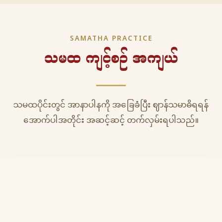
SAMATHA PRACTICE
သမထ ကျင့်စဉ် အကျယ်
သမထပိုင်းတွင် အာနာပါနကို အခြေခံပြီး ဈာန်သမာဓိရရန်
အောက်ပါအတိုင်း အဆင့်ဆင့် တက်လှမ်းရပါသည်။
က
အာနာပါန ဈာန် ၄ ပါး
ပထမဈာန် (First Jhana)