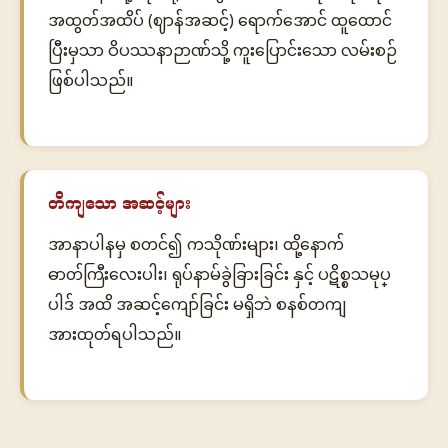
အထွတ်အထိပ် (ဈာန်အဆင့်) ရောက်အောင် ထူထောင်
ပြီးမှသာ ဝိပဿနာဉာဏ်သို့ ကူးပြောင်းသော လမ်းစဉ်
ဖြစ်ပါသည်။
တိကျသော အဆင့်များ
အာနာပါနမှ စတင်၍ ကသိုဏ်းများ၊ ထို့နောက်
ဓာတ်ကြီးလေးပါး၊ ရုပ်နာမ်ခွဲခြားခြင်း နှင့် ပဋိစ္စသမုပ္
ပါဒ် အထိ အဆင့်ကျော်ခြင်း မရှိဘဲ စနစ်တကျ
အားထုတ်ရပါသည်။