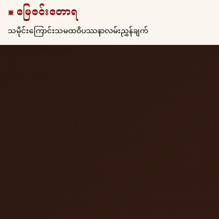
☸ မြေဇင်းတောရ
သမိုင်းကြောင်း
သမထ
ဝိပဿနာ
လမ်းညွှန်ချက်