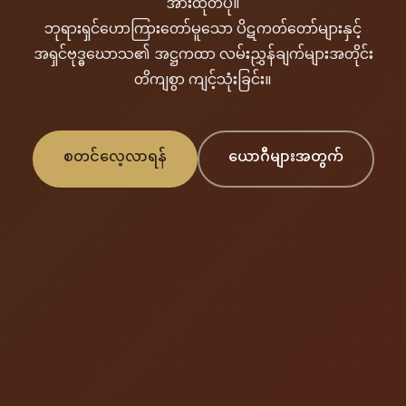
အားထုတ်ပုံ။
ဘုရားရှင်ဟောကြားတော်မူသော ပိဋကတ်တော်များနှင့်
အရှင်ဗုဒ္ဓဃောသ၏ အဋ္ဌကထာ လမ်းညွှန်ချက်များအတိုင်း
တိကျစွာ ကျင့်သုံးခြင်း။
စတင်လေ့လာရန်
ယောဂီများအတွက်