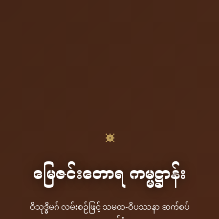
☸
မြေဇင်းတောရ ကမ္မဋ္ဌာန်း
ဝိသုဒ္ဓိမဂ် လမ်းစဉ်ဖြင့် သမထ-ဝိပဿနာ ဆက်စပ်