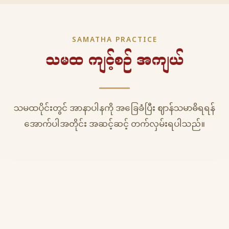
SAMATHA PRACTICE
သမထ ကျင့်စဉ် အကျယ်
သမထပိုင်းတွင် အာနာပါနကို အခြေခံပြီး ဈာန်သမာဓိရရန်
အောက်ပါအတိုင်း အဆင့်ဆင့် တက်လှမ်းရပါသည်။
က
အာနာပါန ဈာန် ၄ ပါး
ပထမဈာန် (First Jhana)