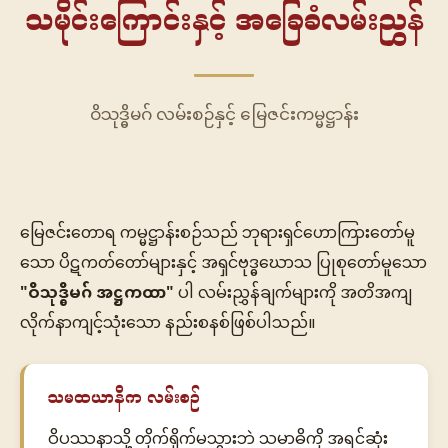
သမိုင်းကြောင်းနှင့် အခြေခံလမ်းညွှန်
ဝိသုဒ္ဓိမဂ် လမ်းစဉ်နှင့် မြေဇင်းကမ္မဋ္ဌာန်း
မြေဇင်းတောရ ကမ္မဋ္ဌာန်းစဉ်သည် ဘုရားရှင်ဟောကြားတော်မူ
သော ပိဋကတ်တော်များနှင့် အရှင်ဗုဒ္ဓဃောသ ပြုစုတော်မူသော
"ဝိသုဒ္ဓိမဂ် အဋ္ဌကထာ"
ပါ လမ်းညွှန်ချက်များကို အတိအကျ
လိုက်နာကျင့်သုံးသော နည်းစနစ်ဖြစ်ပါသည်။
သမထယာနိက လမ်းစဉ်
ဝိပဿနာသို့ တိုက်ရိုက်မသွားဘဲ သမာဓိကို အရင်ဆုံး