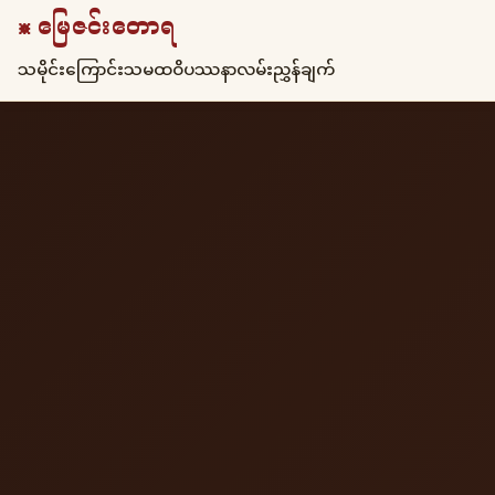
☸ မြေဇင်းတောရ
သမိုင်းကြောင်း
သမထ
ဝိပဿနာ
လမ်းညွှန်ချက်