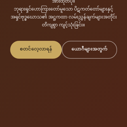
အားထုတ်ပုံ။
ဘုရားရှင်ဟောကြားတော်မူသော ပိဋကတ်တော်များနှင့်
အရှင်ဗုဒ္ဓဃောသ၏ အဋ္ဌကထာ လမ်းညွှန်ချက်များအတိုင်း
တိကျစွာ ကျင့်သုံးခြင်း။
စတင်လေ့လာရန်
ယောဂီများအတွက်