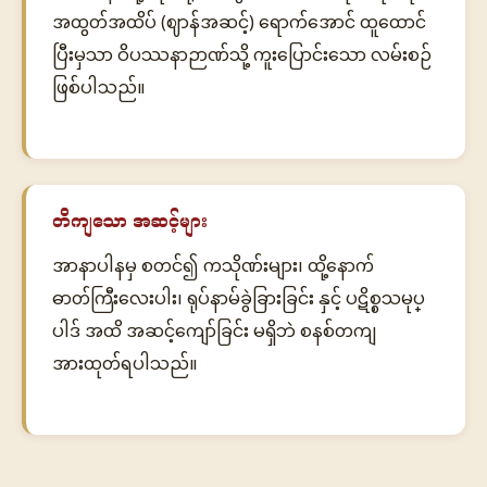
အထွတ်အထိပ် (ဈာန်အဆင့်) ရောက်အောင် ထူထောင်
ပြီးမှသာ ဝိပဿနာဉာဏ်သို့ ကူးပြောင်းသော လမ်းစဉ်
ဖြစ်ပါသည်။
တိကျသော အဆင့်များ
အာနာပါနမှ စတင်၍ ကသိုဏ်းများ၊ ထို့နောက်
ဓာတ်ကြီးလေးပါး၊ ရုပ်နာမ်ခွဲခြားခြင်း နှင့် ပဋိစ္စသမုပ္
ပါဒ် အထိ အဆင့်ကျော်ခြင်း မရှိဘဲ စနစ်တကျ
အားထုတ်ရပါသည်။