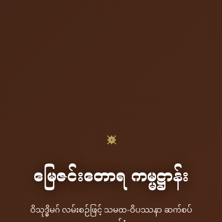
☸
မြေဇင်းတောရ ကမ္မဋ္ဌာန်း
ဝိသုဒ္ဓိမဂ် လမ်းစဉ်ဖြင့် သမထ-ဝိပဿနာ ဆက်စပ်