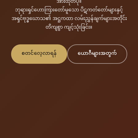
အားထုတ်ပုံ။
ဘုရားရှင်ဟောကြားတော်မူသော ပိဋကတ်တော်များနှင့်
အရှင်ဗုဒ္ဓဃောသ၏ အဋ္ဌကထာ လမ်းညွှန်ချက်များအတိုင်း
တိကျစွာ ကျင့်သုံးခြင်း။
စတင်လေ့လာရန်
ယောဂီများအတွက်