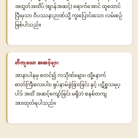
အထွတ်အထိပ် (ဈာန်အဆင့်) ရောက်အောင် ထူထောင်
ပြီးမှသာ ဝိပဿနာဉာဏ်သို့ ကူးပြောင်းသော လမ်းစဉ်
ဖြစ်ပါသည်။
တိကျသော အဆင့်များ
အာနာပါနမှ စတင်၍ ကသိုဏ်းများ၊ ထို့နောက်
ဓာတ်ကြီးလေးပါး၊ ရုပ်နာမ်ခွဲခြားခြင်း နှင့် ပဋိစ္စသမုပ္
ပါဒ် အထိ အဆင့်ကျော်ခြင်း မရှိဘဲ စနစ်တကျ
အားထုတ်ရပါသည်။