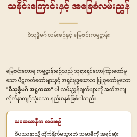
သမိုင်းကြောင်းနှင့် အခြေခံလမ်းညွှန်
ဝိသုဒ္ဓိမဂ် လမ်းစဉ်နှင့် မြေဇင်းကမ္မဋ္ဌာန်း
မြေဇင်းတောရ ကမ္မဋ္ဌာန်းစဉ်သည် ဘုရားရှင်ဟောကြားတော်မူ
သော ပိဋကတ်တော်များနှင့် အရှင်ဗုဒ္ဓဃောသ ပြုစုတော်မူသော
"ဝိသုဒ္ဓိမဂ် အဋ္ဌကထာ"
ပါ လမ်းညွှန်ချက်များကို အတိအကျ
လိုက်နာကျင့်သုံးသော နည်းစနစ်ဖြစ်ပါသည်။
သမထယာနိက လမ်းစဉ်
ဝိပဿနာသို့ တိုက်ရိုက်မသွားဘဲ သမာဓိကို အရင်ဆုံး