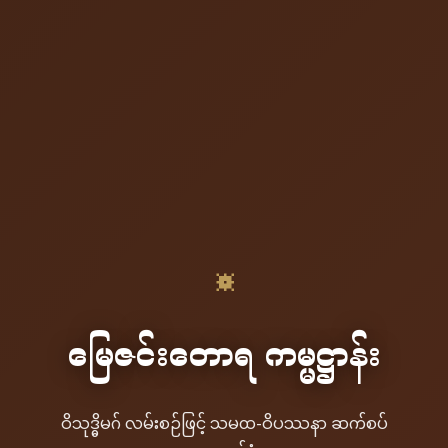
☸
မြေဇင်းတောရ ကမ္မဋ္ဌာန်း
ဝိသုဒ္ဓိမဂ် လမ်းစဉ်ဖြင့် သမထ-ဝိပဿနာ ဆက်စပ်