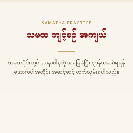
SAMATHA PRACTICE
သမထ ကျင့်စဉ် အကျယ်
သမထပိုင်းတွင် အာနာပါနကို အခြေခံပြီး ဈာန်သမာဓိရရန်
အောက်ပါအတိုင်း အဆင့်ဆင့် တက်လှမ်းရပါသည်။
က
အာနာပါန ဈာန် ၄ ပါး
ပထမဈာန် (First Jhana)