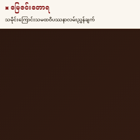
☸ မြေဇင်းတောရ
သမိုင်းကြောင်း
သမထ
ဝိပဿနာ
လမ်းညွှန်ချက်